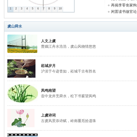
再揭李零丧家狗
1
2
3
4
5
6
7
8
9
10
闲置读书做官论
明
虞山舜水
人文上虞
曹娥江舟水浩浩，虞山风物情悠悠
崧城岁月
沪渎于今迹杳如，崧城千古有胜名
天
凤鸣南望
壶中龙井烹舜水，松下书窗望凤鸣
上虞诗词
古虞风景添诗赋，岭南覆卮拾遗珠
地