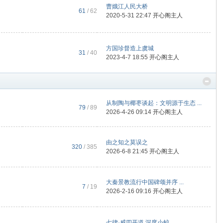
曹娥江人民大桥
61
/ 62
2020-5-31 22:47
开心阁主人
方国珍督造上虞城
31
/ 40
2023-4-7 18:55
开心阁主人
从制陶与椰枣谈起：文明源于生态 ...
79
/ 89
2026-4-26 09:14
开心阁主人
由之知之莫误之
320
/ 385
2026-6-8 21:45
开心阁主人
大秦景教流行中国碑颂并序 ...
7
/ 19
2026-2-16 09:16
开心阁主人
七律·威四开道 深度小鲸 ...