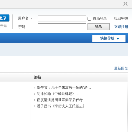
用户名
自动登录
找回密码
开始
登录
密码
立即注册
快捷导航
最新回复
热帖
端午节：几千年来寓教于乐的“爱 ...
明徐如翰《中翰岭碑记》 ...
崧厦清潘是周世宗柴荣后代考 ...
潘子昌书《李衎夫人王氏墓志》 ...