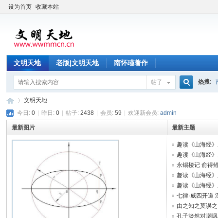
设为首页
收藏本站
文明天地
老版|文明天地
南怀瑾著作
热搜:
帖子
搜
文明天地
今日:
0
|
昨日:
0
|
帖子:
2438
|
会员:
59
|
欢迎新会员:
admin
最新图片
最新主题
索
文
»
趣读《山海经》之
趣读《山海经》之
永锡楼记 俞得
趣读《山海经》之
趣读《山海经》之一
七律·威四开道 深
由之知之莫误之
孔子淡然对嘲讽