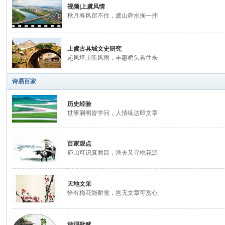
视频|上虞风情
秋月春风留不住，虞山舜水掬一抔
上虞古县城文史研究
起凤塔上听风雨，丰惠桥头看往来
诗易百家
传
历史经验
世事洞明皆学问，人情练达即文章
百家观点
庐山可识真面目，渔夫又寻桃花源
天地文采
恰有梅花能耐雪，岂无文章可赏心
承
诗词歌赋