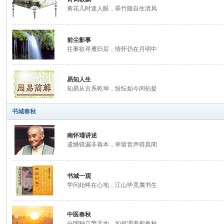
黄花几时迷人眼，翠竹随自生清风
前尘影事
往事欲寻雁归后，情怀仍在月明中
文
易知人生
知易从古系乾坤，纷纭如今闲拈提
书城春秋
南怀瑾讲述
遗憾错漏非善本，幸留音声得真闻
化
书城一观
学问始终在心地，江山毕竟属书生
中医春秋
分明独立擎天地，如何调养把春秋