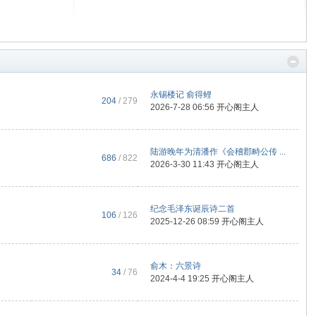
永锡楼记 俞得鲤
204
/ 279
2026-7-28 06:56
开心阁主人
陆游晚年为清潘作《会稽郡畤公传 ...
686
/ 822
2026-3-30 11:43
开心阁主人
纪念毛泽东诞辰诗二首
106
/ 126
2025-12-26 08:59
开心阁主人
俞木：六景诗
34
/ 76
2024-4-4 19:25
开心阁主人