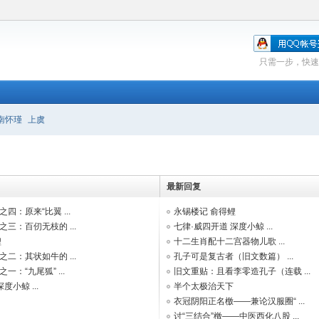
只需一步，快速
南怀瑾
上虞
最新回复
四：原来“比翼 ...
永锡楼记 俞得鲤
三：百仞无枝的 ...
七律·威四开道 深度小鲸 ...
鲤
十二生肖配十二宫器物儿歌 ...
二：其状如牛的 ...
孔子可是复古者（旧文数篇） ...
：“九尾狐” ...
旧文重贴：且看李零造孔子（连载 ...
度小鲸 ...
半个太极治天下
衣冠阴阳正名檄——兼论汉服圈“ ...
讨“三结合”檄——中医西化八股 ...