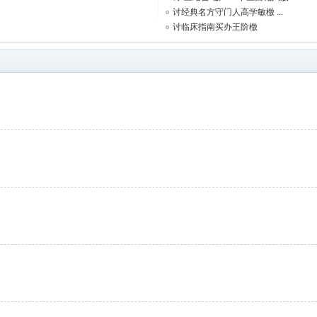
讨经典名方守门人高学敏檄 ...
讨临床指南买办王阶檄