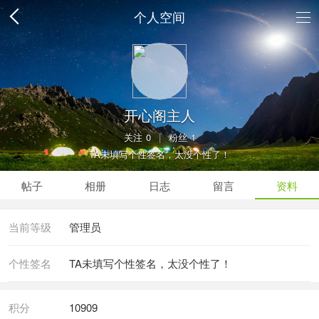
个人空间
开心阁主人
关注
0
|
粉丝
1
TA未填写个性签名，太没个性了！
帖子
相册
日志
留言
资料
当前等级
管理员
个性签名
TA未填写个性签名，太没个性了！
积分
10909